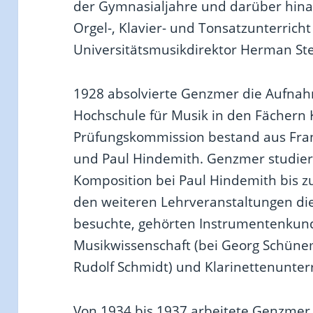
der Gymnasialjahre und darüber hinaus
Orgel-, Klavier- und Tonsatzunterric
Universitätsmusikdirektor Herman St
1928 absolvierte Genzmer die Aufnah
Hochschule für Musik in den Fächern 
Prüfungskommission bestand aus Fra
und Paul Hindemith. Genzmer studier
Komposition bei Paul Hindemith bis z
den weiteren Lehrveranstaltungen die
besuchte, gehörten Instrumentenkunde
Musikwissenschaft (bei Georg Schünem
Rudolf Schmidt) und Klarinettenunterri
Von 1934 bis 1937 arbeitete Genzmer a