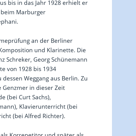
 bis in das Jahr 1928 erhielt er
ht beim Marburger
ephani.
meprüfung an der Berliner
Komposition und Klarinette. Die
nz Schreker, Georg Schünemann
te von 1928 bis 1934
u dessen Weggang aus Berlin. Zu
 Genzmer in dieser Zeit
 (bei Curt Sachs),
ann), Klavierunterricht (bei
cht (bei Alfred Richter).
ls Korrepetitor und später als