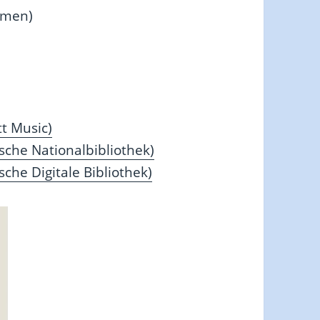
emen)
t Music)
che Nationalbibliothek)
he Digitale Bibliothek)